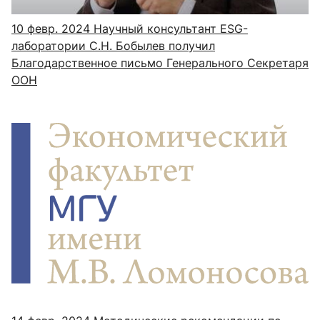
10 февр. 2024
Научный консультант ESG-
лаборатории С.Н. Бобылев получил
Благодарственное письмо Генерального Секретаря
ООН