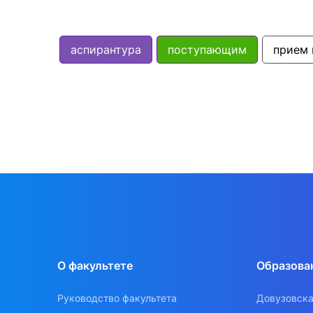
аспирантура
поступающим
прием 
О факультете
Образова
Руководство факультета
Довузовска