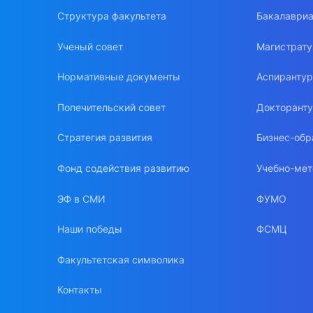
Структура факультета
Бакалавриа
Ученый совет
Магистрат
Нормативные документы
Аспиранту
Попечительский совет
Докторант
Стратегия развития
Бизнес-обр
Фонд содействия развитию
Учебно-мет
ЭФ в СМИ
ФУМО
Наши победы
ФСМЦ
Факультетская символика
Контакты