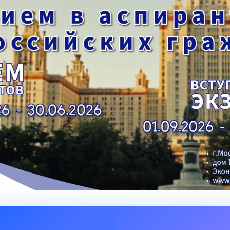
ентр биоэкономики и эко-инноваций ЭФ МГУ
Прикрепление
Иностранным студентам
Закрепление
стажировка и трудоустройство
Контакты
Информационные ре
мического факультета»
ствия трудоустройству
Читальный зал
я: «Экономика»
ытия / мероприятия
Электронные и цифровы
Издания факультета
Учебная полка
Информационно-аналити