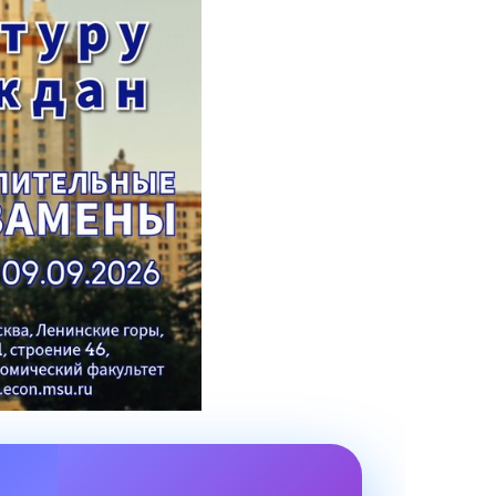
сурсы
ИИ в образовании
Студентам
е базы
Преподавателям
ческий отдел