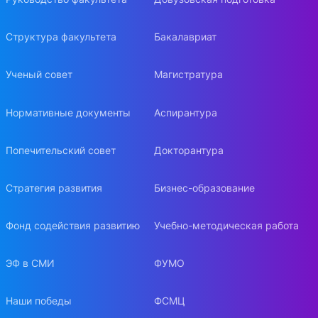
Структура факультета
Бакалавриат
Ученый совет
Магистратура
Нормативные документы
Аспирантура
Попечительский совет
Докторантура
Стратегия развития
Бизнес-образование
Фонд содействия развитию
Учебно-методическая работа
ЭФ в СМИ
ФУМО
Наши победы
ФСМЦ