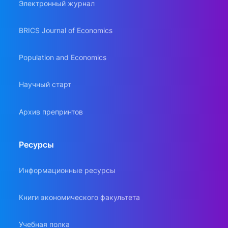
Электронный журнал
BRICS Journal of Economics
Population and Economics
Научный старт
Архив препринтов
Ресурсы
Информационные ресурсы
Книги экономического факультета
Учебная полка