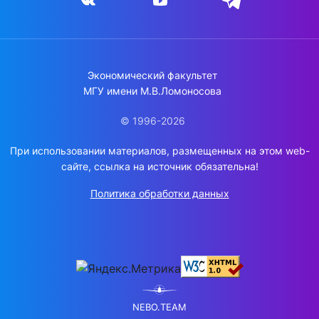
Экономический факультет
МГУ имени М.В.Ломоносова
© 1996-2026
При использовании материалов, размещенных на этом web-
сайте, ссылка на источник обязательна!
Политика обработки данных
NEBO.TEAM