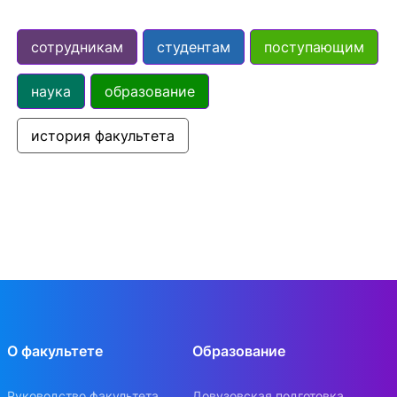
сотрудникам
студентам
поступающим
наука
образование
история факультета
О факультете
Образование
Руководство факультета
Довузовская подготовка