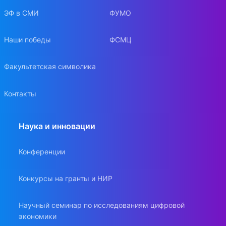
ЭФ в СМИ
ФУМО
Наши победы
ФСМЦ
Факультетская символика
Контакты
Наука и инновации
Конференции
Конкурсы на гранты и НИР
Научный семинар по исследованиям цифровой
экономики