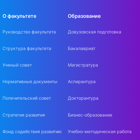
О факультете
Образование
Руководство факультета
Довузовская подготовка
Структура факультета
Бакалавриат
Ученый совет
Магистратура
Нормативные документы
Аспирантура
Попечительский совет
Докторантура
Стратегия развития
Бизнес-образование
Фонд содействия развитию
Учебно-методическая работа