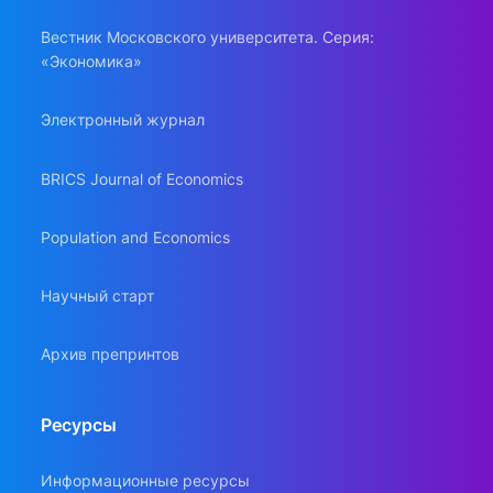
Вестник Московского университета. Серия:
«Экономика»
Электронный журнал
BRICS Journal of Economics
Population and Economics
Научный старт
Архив препринтов
Ресурсы
Информационные ресурсы