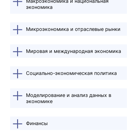
Макроэкономика и национальная
экономика
Макроэкономическое регулирование и прогнозирование
Теория и практика экономической стабилизации
Микроэкономика и отраслевые рынки
Поведенческая и экспериментальная экономика
Мировая и международная экономика
Международные рынки труда и трудовая мобильность
Социально-экономическая политика
Моделирование и анализ данных в
экономике
Имитационное моделирование социально-экономических процессов
Сетевые модели и оптимизационные алгоритмы в экономике
Финансы
Международные стандарты финансовой отчетности