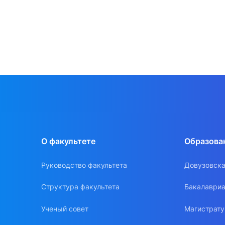
О факультете
Образова
Руководство факультета
Довузовска
Структура факультета
Бакалавриа
Ученый совет
Магистрат