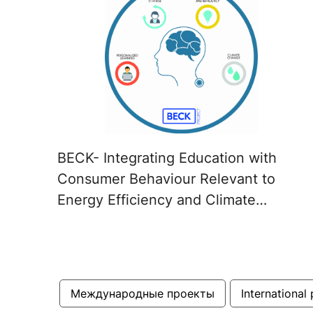
BECK- Integrating Education with
Consumer Behaviour Relevant to
Energy Efficiency and Climate
Change at the Universities of Russia,
Sri Lanka and Bangladesh
Международные проекты
International 