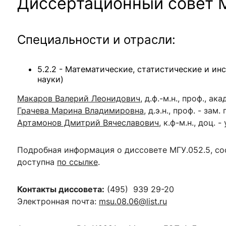
Диссертационный совет
Специальности и отрасли:
5.2.2 - Математические, статистические и и
науки)
Макаров Валерий Леонидович
, д.ф.-м.н., проф., а
Грачева Марина Владимировна
, д.э.н., проф. - зам
Артамонов Дмитрий Вячеславович
, к.ф-м.
н., доц. 
Подробная информация о диссовете МГУ.
052.5,
со
доступна
по ссылке
.
Контакты диссовета:
(495)
939
29-20
Электронная почта:
msu.08.06@list.ru