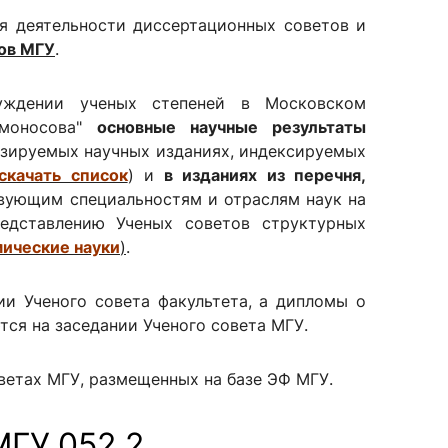
я деятельности диссертационных советов и
ов МГУ
.
сурсы
ИИ в образовании
суждении ученых степеней в Московском
омоносова"
основные научные результаты
Студентам
зируемых научных изданиях, индексируемых
е базы
Преподавателям
скачать список
) и
в изданиях из перечня,
твующим специальностям и отраслям наук на
едставлению Ученых советов структурных
мические науки
)
.
ческий отдел
и Ученого совета факультета, а дипломы о
ся на заседании Ученого совета МГУ.
етах МГУ, размещенных на базе ЭФ МГУ.
ГУ.052.2