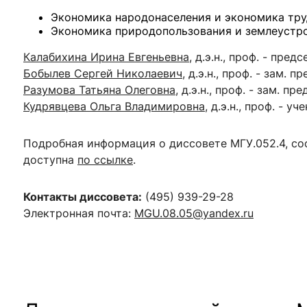
Экономика народонаселения и экономика тру
Экономика природопользования и землеустр
Калабихина Ирина Евгеньевна
, д.э.н., проф. - пред
Бобылев Сергей Николаевич
, д.э.н., проф. - зам. 
Разумова Татьяна Олеговна
, д.э.н., проф. - зам. пр
Кудрявцева Ольга Владимировна
, д.э.н., проф. - у
Подробная информация о диссовете МГУ.
052.4
, с
доступна
по ссылке
.
Контакты диссовета:
(495)
939-29-28
Электронная почта:
MGU.08.05@yandex.ru