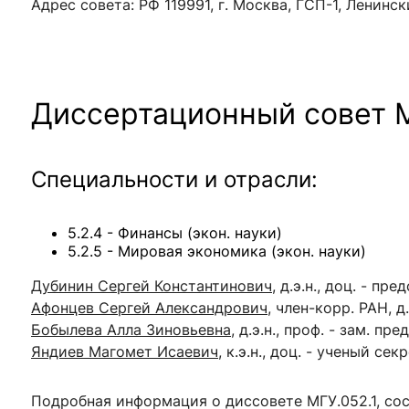
Адрес совета:
РФ 119991, г. Москва, ГСП-1, Ленински
Диссертационный совет
Специальности и отрасли:
5.2.4 - Финансы (экон. науки)
5.2.5 - Мировая экономика (экон. науки)
Дубинин Сергей Константинович
, д.э.н., доц. - пр
Афонцев Сергей Александрович
, член-корр. РАН, д.
Бобылева Алла Зиновьевна
, д.э.н., проф. - зам. пр
Яндиев Магомет Исаевич
, к.э.н., доц. - ученый сек
Подробная информация о диссовете
МГУ.052.1,
сос