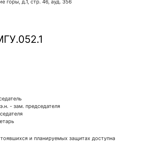
е горы, д.1, стр. 46, ауд. 356
МГУ.052.1
едседатель
э.н.
- зам. председателя
едседателя
ретарь
тоявшихся и планируемых защитах доступна