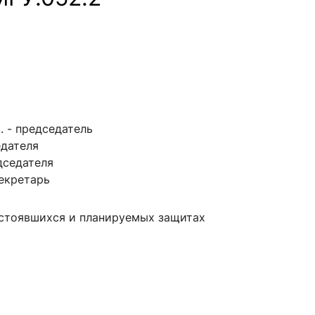
оф. - председатель
седателя
едседателя
 секретарь
остоявшихся и планируемых защитах