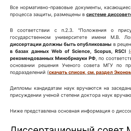
ентр биоэкономики и эко-инноваций ЭФ МГУ
Прикрепление
Иностранным студентам
Все нормативно-правовые документы, касающиес
Закрепление
процесса защиты, размещены в
системе диссовет
стажировка и трудоустройство
Контакты
Информационные ре
В соответствии с п.2.3. "Положения о при
государственном университете имени М.В. Л
мического факультета»
ствия трудоустройству
Читальный зал
диссертации должны быть опубликованы
в рецен
я: «Экономика»
ытия / мероприятия
Электронные и цифровы
в базах данных Web of Science, Scopus, RSCI
(
рекомендованных Минобрнауки РФ
, по соответс
Издания факультета
основании решения Ученого совета МГУ по пр
Учебная полка
подразделений
(
скачать список, см. раздел Эконо
Информационно-аналити
Дипломы кандидатам наук вручаются на заседани
присуждении ученой степени доктора наук вручают
Ниже представлена основная информация о диссов
Диссертационный совет М