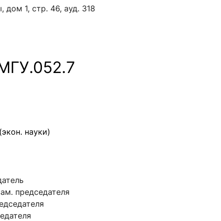
 дом 1, стр. 46, ауд. 318
МГУ.052.7
(экон. науки)
едатель
- зам. председателя
председателя
дседателя