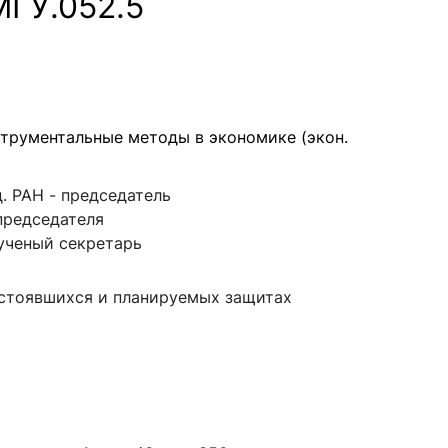
МГУ.052.5
нструментальные методы в экономике (экон.
кад. РАН - председатель
. председателя
- ученый секретарь
стоявшихся и планируемых защитах