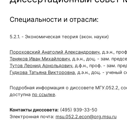
Специальности и отрасли:
5.2.1. - Экономическая теория (экон. науки)
Пороховский Анатолий Александрович
, д.э.н., пр
Теняков Иван Михайлович
, д.э.н., доц. - зам. пред
Тутов Леонид Арнольдович
, д.ф.н., проф. - зам. пр
Гудкова Татьяна Викторовна
, д.э.н., доц. - ученый
Подробная информация о диссовете
МГУ.052.2
, с
доступна
по ссылке
.
Контакты диссовета:
(495)
939-33-50
Электронная почта:
msu.052.2.econ@org.msu.ru