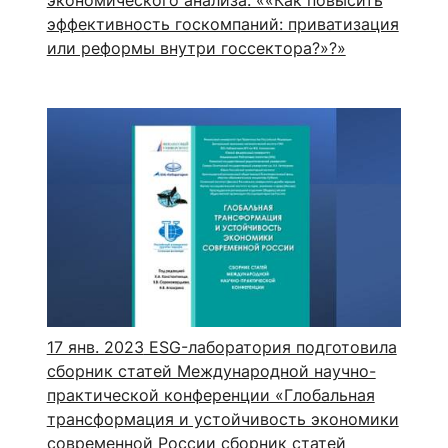
эффективность госкомпаний: приватизация
или реформы внутри госсектора?»?»
17 янв. 2023
ESG-лаборатория подготовила
сборник статей Международной научно-
практической конференции «Глобальная
трансформация и устойчивость экономики
современной России сборник статей