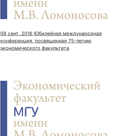
сурсы
ИИ в образовании
08 сент. 2016
Юбилейная международная
конференция, посвященная 75-летию
Студентам
экономического факультета
е базы
Преподавателям
ческий отдел