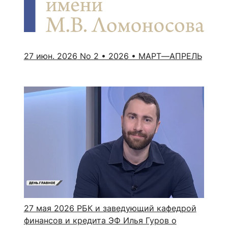
ентр биоэкономики и эко-инноваций ЭФ МГУ
Прикрепление
Иностранным студентам
Закрепление
стажировка и трудоустройство
Контакты
Информационные ре
27 июн. 2026
No 2 • 2026 • МАРТ—АПРЕЛЬ
мического факультета»
ствия трудоустройству
Читальный зал
я: «Экономика»
ытия / мероприятия
Электронные и цифровы
Издания факультета
Учебная полка
Информационно-аналити
27 мая 2026
РБК и заведующий кафедрой
финансов и кредита ЭФ Илья Гуров о