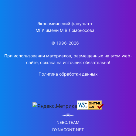
Экономический факультет
МГУ имени М.В.Ломоносова
© 1996-2026
При использовании материалов, размещенных на этом web-
сайте, ссылка на источник обязательна!
Политика обработки данных
NEBO.TEAM
DYNACONT.NET