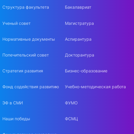
Структура факультета
Бакалавриат
Ученый совет
Магистратура
Нормативные документы
Аспирантура
Попечительский совет
Докторантура
Стратегия развития
Бизнес-образование
Фонд содействия развитию
Учебно-методическая работа
ЭФ в СМИ
ФУМО
Наши победы
ФСМЦ