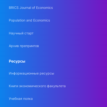
BRICS Journal of Economics
Population and Economics
Научный старт
Архив препринтов
Ресурсы
Информационные ресурсы
Книги экономического факультета
Учебная полка