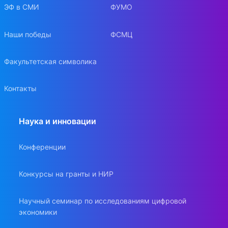
ЭФ в СМИ
ФУМО
Наши победы
ФСМЦ
Факультетская символика
Контакты
Наука и инновации
Конференции
Конкурсы на гранты и НИР
Научный семинар по исследованиям цифровой
экономики