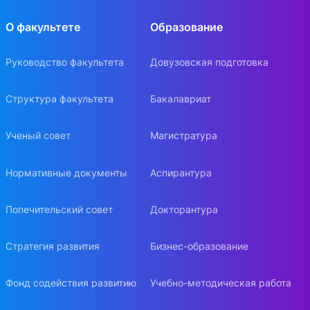
О факультете
Образование
Руководство факультета
Довузовская подготовка
Структура факультета
Бакалавриат
Ученый совет
Магистратура
Нормативные документы
Аспирантура
Попечительский совет
Докторантура
Стратегия развития
Бизнес-образование
Фонд содействия развитию
Учебно-методическая работа