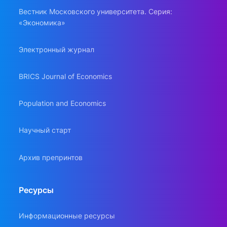
Вестник Московского университета. Серия:
«Экономика»
Электронный журнал
BRICS Journal of Economics
Population and Economics
Научный старт
Архив препринтов
Ресурсы
Информационные ресурсы