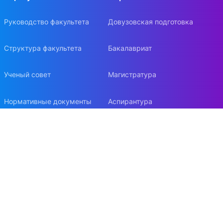
Руководство факультета
Довузовская подготовка
Структура факультета
Бакалавриат
Ученый совет
Магистратура
Нормативные документы
Аспирантура
Попечительский совет
Докторантура
Стратегия развития
Бизнес-образование
Фонд содействия развитию
Учебно-методическая работа
ЭФ в СМИ
ФУМО