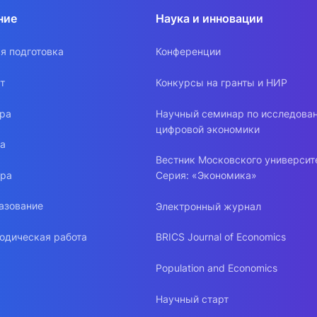
ние
Наука и инновации
я подготовка
Конференции
т
Конкурсы на гранты и НИР
ура
Научный семинар по исследова
цифровой экономики
ра
Вестник Московского университ
ура
Серия: «Экономика»
азование
Электронный журнал
одическая работа
BRICS Journal of Economics
Population and Economics
Научный старт