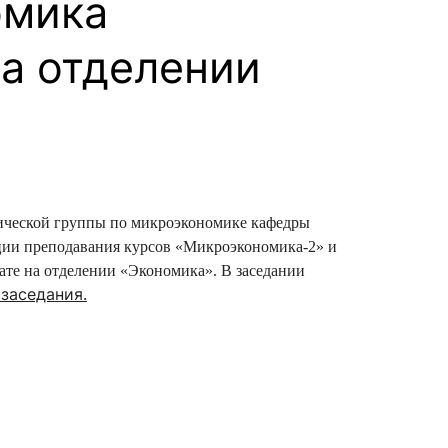
омика
на отделении
сурсы
ИИ в образовании
Студентам
е базы
Преподавателям
одической группы по микроэкономике кафедры
ии преподавания курсов «Микроэкономика-2» и
ческий отдел
ате на отделении «Экономика»
. В заседании
заседания.