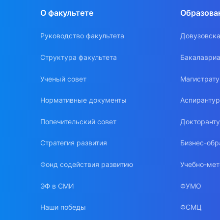
О факультете
Образова
Руководство факультета
Довузовска
Структура факультета
Бакалавриа
Ученый совет
Магистрат
Нормативные документы
Аспиранту
Попечительский совет
Докторант
Стратегия развития
Бизнес-обр
Фонд содействия развитию
Учебно-мет
ЭФ в СМИ
ФУМО
Наши победы
ФСМЦ