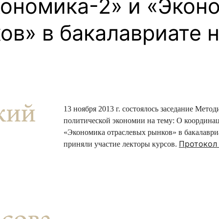
ономика-2» и «Экон
ентр биоэкономики и эко-инноваций ЭФ МГУ
Прикрепление
Иностранным студентам
Закрепление
ов» в бакалавриате 
стажировка и трудоустройство
Контакты
Информационные ре
мического факультета»
ствия трудоустройству
Читальный зал
я: «Экономика»
ытия / мероприятия
Электронные и цифровы
Издания факультета
13 ноября 2013 г. состоялось заседание Мет
Учебная полка
политической экономии на тему:
О координац
Информационно-аналити
«Экономика отраслевых рынков» в бакалаври
Протокол 
приняли участие лекторы курсов.