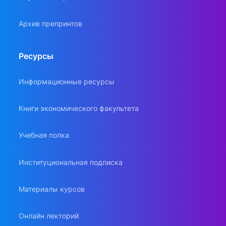
Архив препринтов
Ресурсы
Информационные ресурсы
Книги экономического факультета
Учебная полка
Институциональная подписка
Материалы курсов
Онлайн лекторий