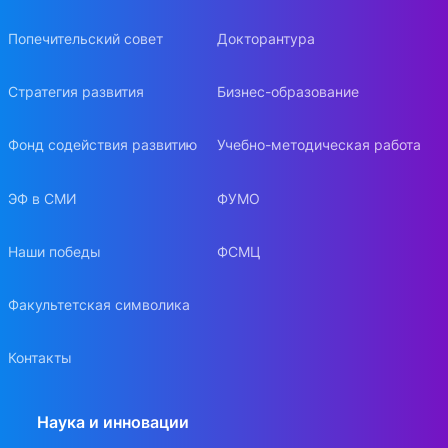
Попечительский совет
Докторантура
Стратегия развития
Бизнес-образование
Фонд содействия развитию
Учебно-методическая работа
ЭФ в СМИ
ФУМО
Наши победы
ФСМЦ
Факультетская символика
Контакты
Наука и инновации