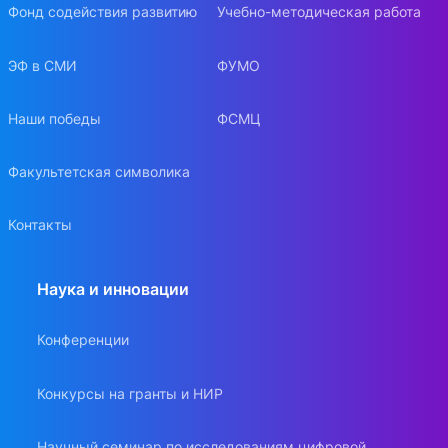
Фонд содействия развитию
Учебно-методическая работа
ЭФ в СМИ
ФУМО
Наши победы
ФСМЦ
Факультетская символика
Контакты
Наука и инновации
Конференции
Конкурсы на гранты и НИР
Научный семинар по исследованиям цифровой