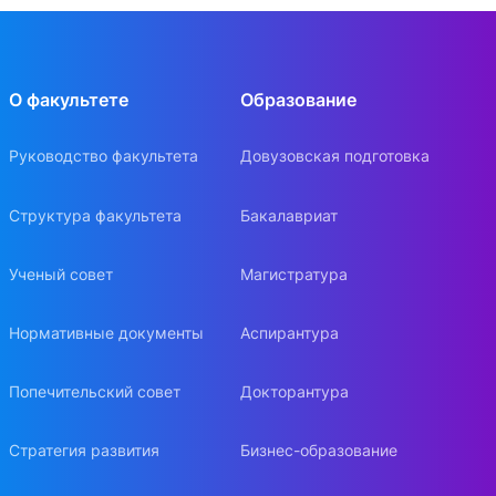
О факультете
Образование
Руководство факультета
Довузовская подготовка
Структура факультета
Бакалавриат
Ученый совет
Магистратура
Нормативные документы
Аспирантура
Попечительский совет
Докторантура
Стратегия развития
Бизнес-образование