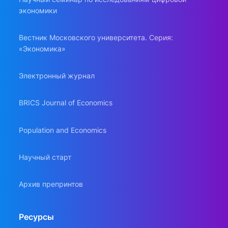
экономики
Вестник Московского университета. Серия:
«Экономика»
Электронный журнал
BRICS Journal of Economics
Population and Economics
Научный старт
Архив препринтов
Ресурсы