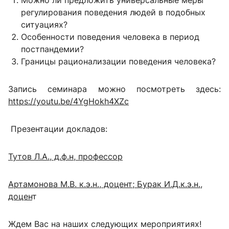
Можно ли предложить универсальные меры
регулирования поведения людей в подобных
ситуациях?
Особенности поведения человека в период
постпандемии?
Границы рационализации поведения человека?
Запись семинара можно посмотреть здесь:
https://youtu.be/4YgHokh4XZc
Презентации докладов:
Тутов Л.А., д.ф.н, профессор
Артамонова М.В. к.э.н., доцент; Бурак И.Д.к.э.н.,
доцен
т
Ждем Вас на наших следующих мероприятиях!