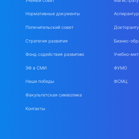
Ученый совет
Магистрат
Нормативные документы
Аспиранту
Попечительский совет
Докторант
Стратегия развития
Бизнес-обр
Фонд содействия развитию
Учебно-мет
ЭФ в СМИ
ФУМО
Наши победы
ФСМЦ
Факультетская символика
Контакты