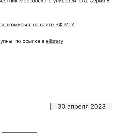
естник Московского университета. Серия 6.
знакомиться на сайте ЭФ МГУ.
сурсы
ИИ в образовании
тупны по ссылке в
elibrary
Студентам
е базы
Преподавателям
ческий отдел
30 апреля 2023