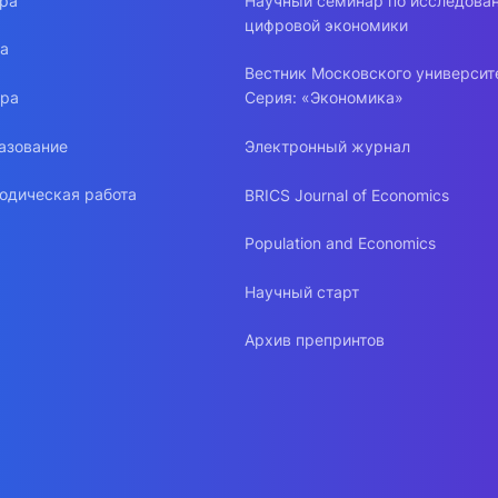
ура
Научный семинар по исследова
цифровой экономики
ра
Вестник Московского университ
ура
Серия: «Экономика»
азование
Электронный журнал
одическая работа
BRICS Journal of Economics
Population and Economics
Научный старт
Архив препринтов