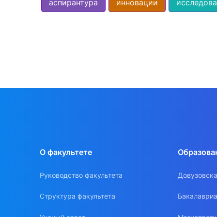
аспирантура
инновации
исследова
О факультете
Образова
Руководство факультета
Довузовска
Структура факультета
Бакалавриа