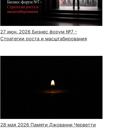
сурсы
ИИ в образовании
27 июн. 2026
Бизнес форум №7 -
Стратегии роста и масштабирования
Студентам
е базы
Преподавателям
ческий отдел
28 мая 2026
Памяти Джованни Черветти