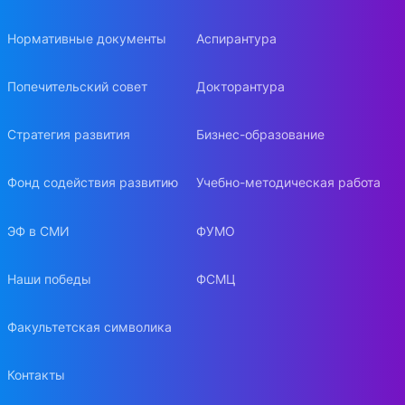
Нормативные документы
Аспирантура
Попечительский совет
Докторантура
Стратегия развития
Бизнес-образование
Фонд содействия развитию
Учебно-методическая работа
ЭФ в СМИ
ФУМО
Наши победы
ФСМЦ
Факультетская символика
Контакты