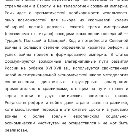
стремлением в Европу и не телеологией создания империи.
Речь идет о прагматической необходимости использовать
окно возможностей для выхода из «кольцевой колеи»
обширной лесной державы, сжатой тремя имперскими
(независимо от титулов) соседями иных вероисповеданий —
Турцией, Польшей и Швецией. Ход и потребности Северной
войны в большой степени определили характер реформ, а
успех войны привел к формированию империи. В статье
формулируются возможные альтернативные пути развития
России на рубеже XVI–XVII вв., используется свойственная
новой институциональной экономической школе методология
сопоставления дискретных структурных альтернатив
применительно к «развилкам», стоящим на пути страны и
героя статьи в двух критических временных точках.
Результаты реформ и войны дали стране шанс на развитие,
хотя масштабный переход в эти сжатые сроки и в условиях
войны к более зрелым европейским социально-
экономическим институтам не осуществился и не мог быть
реализован.