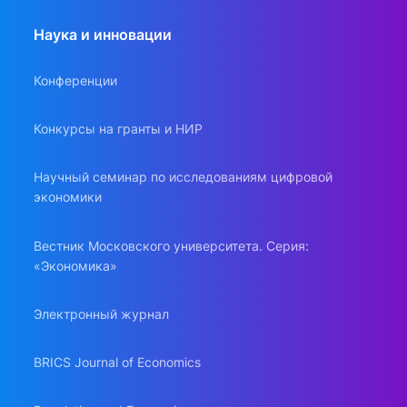
Наука и инновации
Конференции
Конкурсы на гранты и НИР
Научный семинар по исследованиям цифровой
экономики
Вестник Московского университета. Серия:
«Экономика»
Электронный журнал
BRICS Journal of Economics