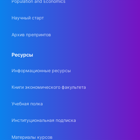
Population and Economics
Научный старт
Архив препринтов
Ресурсы
Информационные ресурсы
Книги экономического факультета
Учебная полка
Институциональная подписка
Материалы курсов