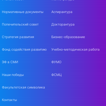
Нормативные документы
Аспирантура
Попечительский совет
Докторантура
Стратегия развития
Бизнес-образование
Фонд содействия развитию
Учебно-методическая работа
ЭФ в СМИ
ФУМО
Наши победы
ФСМЦ
Факультетская символика
Контакты