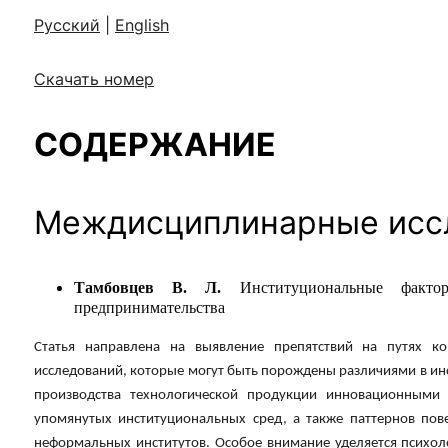
ентр биоэкономики и эко-инноваций ЭФ МГУ
Прикрепление
Иностранным студентам
Русский
|
English
Закрепление
Скачать номер
стажировка и трудоустройство
Контакты
Информационные ре
СОДЕРЖАНИЕ
мического факультета»
ствия трудоустройству
Читальный зал
я: «Экономика»
ытия / мероприятия
Электронные и цифровы
Издания факультета
Междисциплинарные исс
Учебная полка
Информационно-аналити
Тамбовцев В. Л.
Институциональные факто
предпринимательства
Статья направлена на выявление препятствий на путях ко
исследований, которые могут быть порождены различиями в ин
производства технологической продукции инновационными 
упомянутых институциональных сред, а также паттернов по
неформальных институтов. Особое внимание уделяется психо