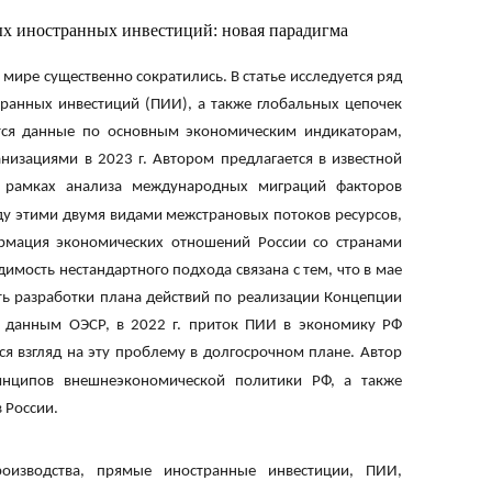
ых иностранных инвестиций: новая парадигма
мире существенно сократились. В статье исследуется ряд
ранных инвестиций (ПИИ), а также глобальных цепочек
ятся данные по основным экономическим индикаторам,
зациями в 2023 г. Автором предлагается в известной
рамках анализа международных миграций факторов
жду этими двумя видами межстрановых потоков ресурсов,
ормация экономических отношений России со странами
имость нестандартного подхода связана с тем, что в мае
ть разработки плана действий по реализации Концепции
о данным ОЭСР, в 2022 г. приток ПИИ в экономику РФ
ся взгляд на эту проблему в долгосрочном плане. Автор
инципов внешнеэкономической политики РФ, а также
 России.
оизводства, прямые иностранные инвестиции, ПИИ,