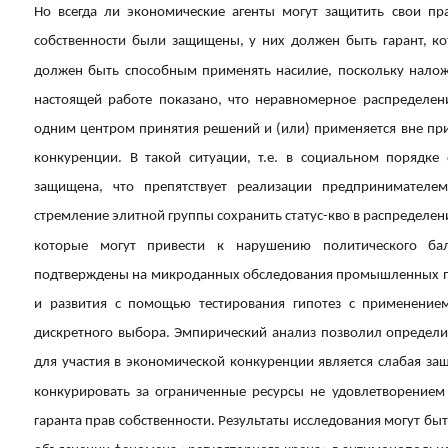
Но всегда ли экономические агенты могут защитить свои п
собственности были защищены, у них должен быть гарант, ко
должен быть способным применять насилие, поскольку налож
настоящей работе показано, что неравномерное распределен
одним центром принятия решений и (или) применяется вне при
конкуренции. В такой ситуации, т.е. в социальном порядке 
защищена, что препятствует реализации предпринимателем
стремление элитной группы сохранить статус-кво в распределен
которые могут привести к нарушению политического бал
подтверждены на микроданных обследования промышленных пр
и развития с помощью тестирования гипотез с применением
дискретного выбора. Эмпирический анализ позволил определит
для участия в экономической конкуренции является слабая з
конкурировать за ограниченные ресурсы не удовлетворением
гаранта прав собственности. Результаты исследования могут б