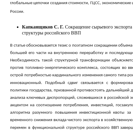
глобальные цепочки создания стоимости, ГЦСС, экономические
.
России
Капканщиков С. Г.
Сокращение сырьевого экспорта
структуры российского ВВП
В статье обосновывается тезис о поэтапном сокращении объема
большей его части на внутреннюю переработку и последующ
Необходимость такой структурной трансформации объясняетс
против топливно-энергетического комплекса, состоящих во в
острой потребностью кардинального изменения самого типа рос
инновационный. Подобный сдвиг связывается с формирова
политики государства, призванной противостоять дальнейшей 
анализа ключевых диспропорций, сложившихся в российской э
акцентом на соотношение потребления, инвестиций, госзакупо
алгоритма разумного повышения инвестиционной квоты за 
временного снижения вклада чистого экспорта в хозяйственн
перемен в функциональной структуре российского ВВП завер