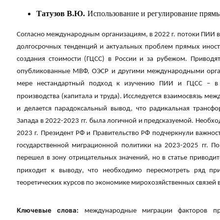
Татузов В.Ю.
Использование и регулирование прям
Согласно международным организациям, в 2022 г. потоки ПИИ в 
долгосрочных тенденций и актуальных проблем прямых иност
создания стоимости (ГЦСС) в России и за рубежом. Привод
опубликованные МВФ, ОЭСР и другими международными органи
мере нестандартный подход к изучению ПИИ и ГЦСС – в 
производства (капитала и труда). Исследуется взаимосвязь ме
и делается парадоксальный вывод, что радикальная трансф
Запада в 2022-2023 гг. была логичной и предсказуемой. Необход
2023 г. Президент РФ и Правительство РФ подчеркнули важнос
государственной миграционной политики на 2023-2025 гг. П
перешел в зону отрицательных значений, но в статье приводит
приходит к выводу, что необходимо пересмотреть ряд пр
теоретических курсов по экономике мирохозяйственных связей в
Ключевые слова:
международные миграции факторов пр