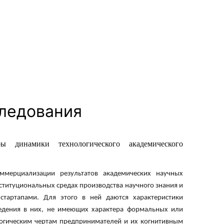
сурсы
ИИ в образовании
Студентам
е базы
Преподавателям
ледования
ческий отдел
ры динамики технологического академического
ммерциализации результатов академических научных
ституциональных средах производства научного знания и
стартапами. Для этого в ней даются характеристики
ведения в них, не имеющих характера формальных или
логическим чертам предпринимателей и их когнитивным