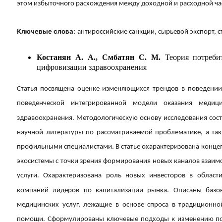
этом избыточного расхождения между доходной и расходной ча
Ключевые слова:
антироссийские санкции, сырьевой экспорт, 
Костанян А. А., Смбатян С. М.
Теория потреби
цифровизации здравоохранения
Статья посвящена оценке изменяющихся трендов в поведении
поведенческой интегрированной модели оказания медиц
здравоохранения. Методологическую основу исследования сост
научной литературы по рассматриваемой проблематике, а та
профильными специалистами. В статье охарактеризована конц
экосистемы с точки зрения формирования новых каналов взаим
услуги. Охарактеризована роль новых инвесторов в облас
компаний лидеров по капитализации рынка. Описаны базо
медицинских услуг, лежащие в основе спроса в традиционн
помощи. Сформулированы ключевые подходы к изменению пов