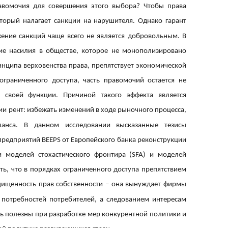
равомочия для совершения этого выбора? Чтобы права
торый налагает санкции на нарушителя. Однако гарант
ение санкций чаще всего не является добровольным. В
ие насилия в обществе, которое не монополизировано
нципа верховенства права, препятствует экономической
ограниченного доступа, часть правомочий остается не
 своей функции. Причиной такого эффекта является
ии рент: избежать изменений в ходе рыночного процесса,
анса. В данном исследовании высказанные тезисы
едприятий BEEPS от Европейского банка реконструкции
 моделей стохастического фронтира (SFA) и моделей
ь, что в порядках ограниченного доступа препятствием
ащищенность прав собственности – она вынуждает фирмы
 потребностей потребителей, а следованием интересам
ыть полезны при разработке мер конкурентной политики и