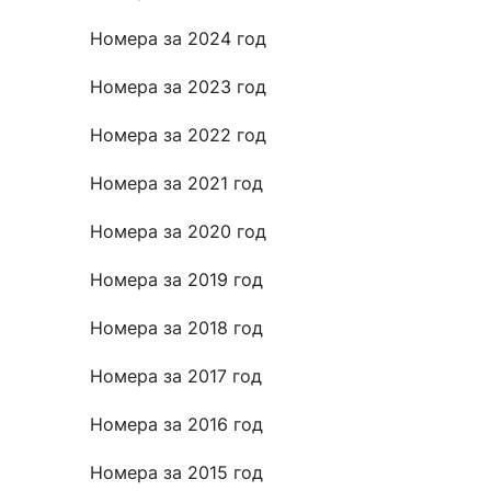
Новости / события / мероприятия
Совет Молодых Ученых
Ц
Номера за 2024 год
Оплата обучения онлайн
Научный старт
Номера за 2023 год
Межфакультетские курсы
Журналы
Практика, 
Номера за 2022 год
Курсы
Электронный журнал «Научные исследования эконо
Служба содей
Номера за 2021 год
Расписание
Журнал «Вестник Московского университета». Сери
Новости / соб
Часто задаваемые вопросы
Электронный журнал «Население и экономика»
Номера за 2020 год
Новости / события / мероприятия
BRICS Journal of Economics
Номера за 2019 год
Номера за 2018 год
Номера за 2017 год
Номера за 2016 год
Номера за 2015 год