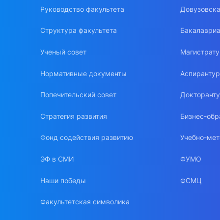
Руководство факультета
Довузовска
Структура факультета
Бакалавриа
Ученый совет
Магистрат
Нормативные документы
Аспиранту
Попечительский совет
Докторант
Стратегия развития
Бизнес-обр
Фонд содействия развитию
Учебно-мет
ЭФ в СМИ
ФУМО
Наши победы
ФСМЦ
Факультетская символика