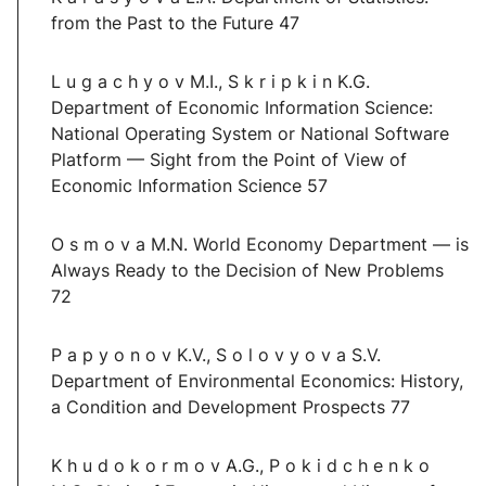
from the Past to the Future 47
L u g a c h y o v M.I., S k r i p k i n K.G.
Department of Economic Information Science:
National Operating System or National Software
Platform — Sight from the Point of View of
Economic Information Science 57
O s m o v a M.N. World Economy Department — is
Always Ready to the Decision of New Problems
72
P a p y o n o v K.V., S o l o v y o v a S.V.
Department of Environmental Economics: History,
a Condition and Development Prospects 77
K h u d o k o r m o v A.G., P o k i d c h e n k o