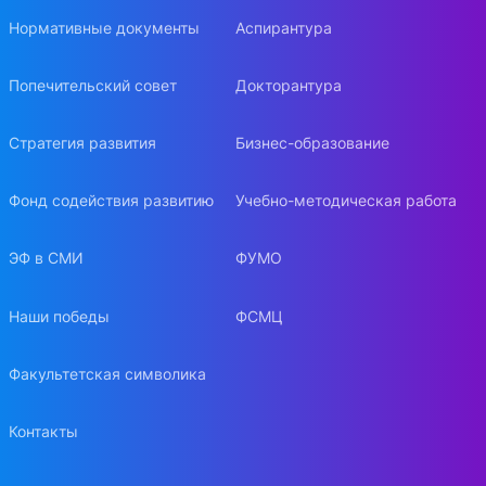
Нормативные документы
Аспирантура
Попечительский совет
Докторантура
Стратегия развития
Бизнес-образование
Фонд содействия развитию
Учебно-методическая работа
ЭФ в СМИ
ФУМО
Наши победы
ФСМЦ
Факультетская символика
Контакты