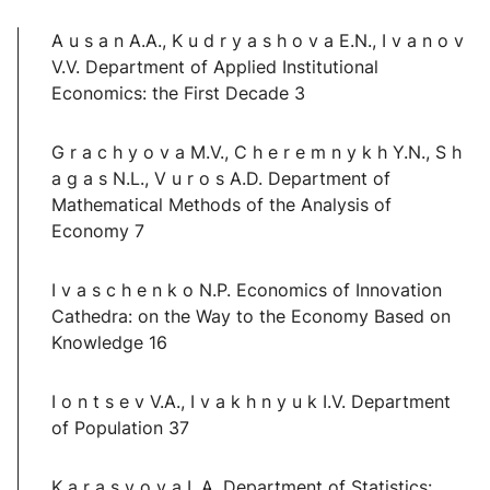
A u s a n A.A., K u d r y a s h o v a E.N., I v a n o v
V.V. Department of Applied Institutional
Economics: the First Decade 3
G r a c h y o v a M.V., C h e r e m n y k h Y.N., S h
a g a s N.L., V u r o s A.D. Department of
Mathematical Methods of the Analysis of
Economy 7
I v a s c h e n k o N.P. Economics of Innovation
Cathedra: on the Way to the Economy Based on
Knowledge 16
I o n t s e v V.A., I v a k h n y u k I.V. Department
of Population 37
K a r a s y o v a L.A. Department of Statistics: