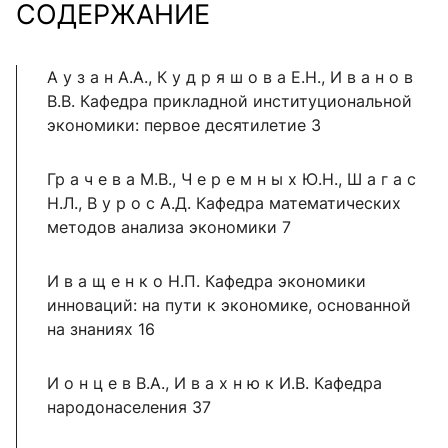
СОДЕРЖАНИЕ
А у з а н А.А., К у д р я ш о в а Е.Н., И в а н о в
В.В. Кафедра прикладной институциональной
экономики: первое десятилетие 3
Гр а ч е в а М.В., Ч е р е м н ы х Ю.Н., Ш а г а с
Н.Л., В у р о с А.Д. Кафедра математических
методов анализа экономики 7
И в а щ е н к о Н.П. Кафедра экономики
инноваций: на пути к экономике, основанной
на знаниях 16
И о н ц е в В.А., И в а х н ю к И.В. Кафедра
народонаселения 37