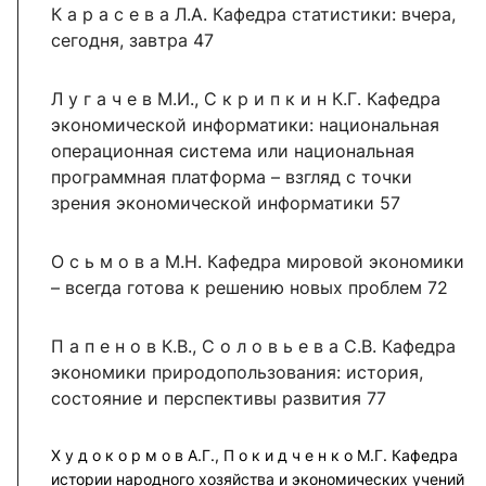
К а р а с е в а Л.А. Кафедра статистики: вчера,
сегодня, завтра 47
Л у г а ч е в М.И., С к р и п к и н К.Г. Кафедра
экономической информатики: национальная
операционная система или национальная
программная платформа – взгляд с точки
зрения экономической информатики 57
О с ь м о в а М.Н. Кафедра мировой экономики
– всегда готова к решению новых проблем 72
П а п е н о в К.В., С о л о в ь е в а С.В. Кафедра
экономики природопользования: история,
состояние и перспективы развития 77
Х у д о к о р м о в А.Г., П о к и д ч е н к о М.Г. Кафедра
истории народного хозяйства и экономических учений