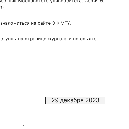
естник Московского университета. Серия 6.
3).
знакомиться на сайте ЭФ МГУ.
сурсы
ИИ в образовании
ступны на странице журнала и по ссылке
Студентам
е базы
Преподавателям
ческий отдел
29 декабря 2023