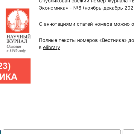
Опубликован свежий номер журнала «В
ентр биоэкономики и эко-инноваций ЭФ МГУ
Прикрепление
Иностранным студентам
Экономика» - №6 (ноябрь-декабрь 202
Закрепление
С аннотациями статей номера можно
о
стажировка и трудоустройство
Контакты
Информационные ре
Полные тексты
номеров «Вестника» до
мического факультета»
ствия трудоустройству
Читальный зал
в
elibrary
я: «Экономика»
ытия / мероприятия
Электронные и цифровы
Издания факультета
Учебная полка
Информационно-аналити