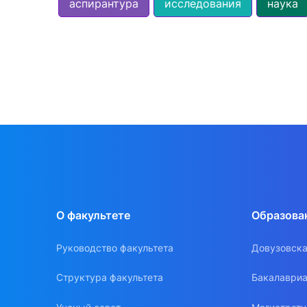
аспирантура
исследования
наука
О факультете
Образова
Руководство факультета
Довузовска
Структура факультета
Бакалавриа