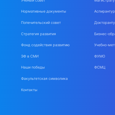
Ученый совет
Магистрат
Нормативные документы
Аспиранту
Попечительский совет
Докторант
Стратегия развития
Бизнес-обр
Фонд содействия развитию
Учебно-мет
ЭФ в СМИ
ФУМО
Наши победы
ФСМЦ
Факультетская символика
Контакты