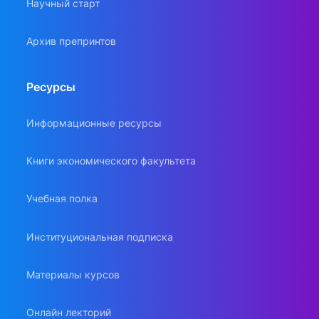
Научный старт
Архив препринтов
Ресурсы
Информационные ресурсы
Книги экономического факультета
Учебная полка
Институциональная подписка
Материалы курсов
Онлайн лекторий