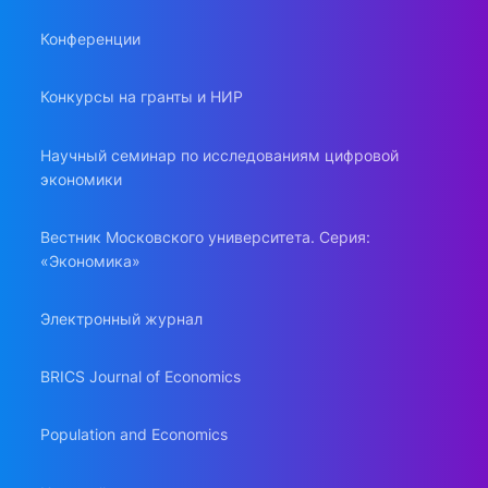
Конференции
Конкурсы на гранты и НИР
Научный семинар по исследованиям цифровой
экономики
Вестник Московского университета. Серия:
«Экономика»
Электронный журнал
BRICS Journal of Economics
Population and Economics