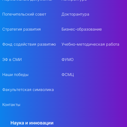
Попечительский совет
Докторантура
Стратегия развития
Бизнес-образование
Фонд содействия развитию
Учебно-методическая работа
ЭФ в СМИ
ФУМО
Наши победы
ФСМЦ
Факультетская символика
Контакты
Наука и инновации