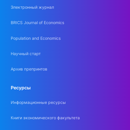
Электронный журнал
BRICS Journal of Economics
Population and Economics
Научный старт
Архив препринтов
Ресурсы
Информационные ресурсы
Книги экономического факультета