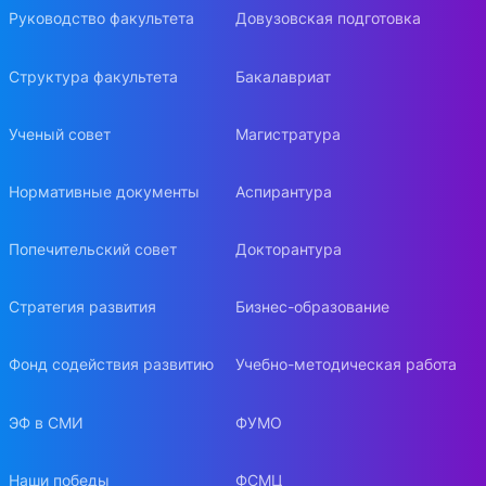
Руководство факультета
Довузовская подготовка
Структура факультета
Бакалавриат
Ученый совет
Магистратура
Нормативные документы
Аспирантура
Попечительский совет
Докторантура
Стратегия развития
Бизнес-образование
Фонд содействия развитию
Учебно-методическая работа
ЭФ в СМИ
ФУМО
Наши победы
ФСМЦ