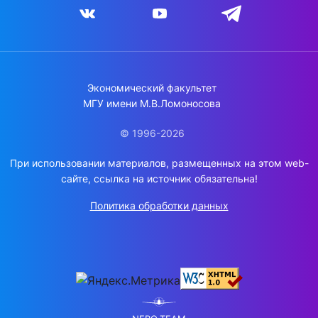
Экономический факультет
МГУ имени М.В.Ломоносова
© 1996-2026
При использовании материалов, размещенных на этом web-
сайте, ссылка на источник обязательна!
Политика обработки данных