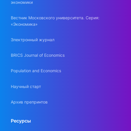
экономики
Вестник Московского университета. Серия:
«Экономика»
Электронный журнал
BRICS Journal of Economics
Population and Economics
Научный старт
Архив препринтов
Ресурсы