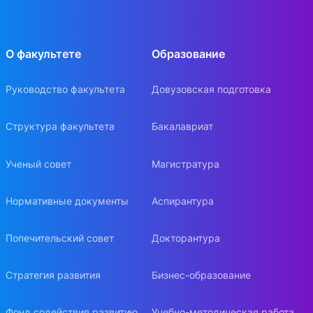
О факультете
Образование
Руководство факультета
Довузовская подготовка
Структура факультета
Бакалавриат
Ученый совет
Магистратура
Нормативные документы
Аспирантура
Попечительский совет
Докторантура
Стратегия развития
Бизнес-образование
Фонд содействия развитию
Учебно-методическая работа