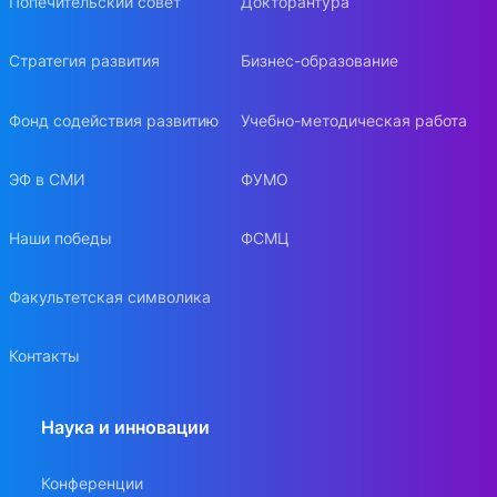
Попечительский совет
Докторантура
Стратегия развития
Бизнес-образование
Фонд содействия развитию
Учебно-методическая работа
ЭФ в СМИ
ФУМО
Наши победы
ФСМЦ
Факультетская символика
Контакты
Наука и инновации
Конференции