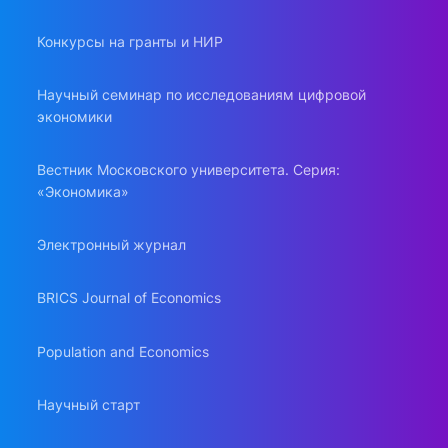
Конкурсы на гранты и НИР
Научный семинар по исследованиям цифровой
экономики
Вестник Московского университета. Серия:
«Экономика»
Электронный журнал
BRICS Journal of Economics
Population and Economics
Научный старт