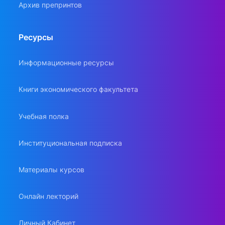
Архив препринтов
Ресурсы
Информационные ресурсы
Книги экономического факультета
Учебная полка
Институциональная подписка
Материалы курсов
Онлайн лекторий
Личный Кабинет