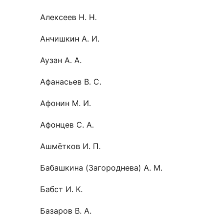
Новости / события / мероприятия
Совет Молодых Ученых
Ц
Алексеев Н. Н.
Оплата обучения онлайн
Научный старт
Анчишкин А. И.
Межфакультетские курсы
Журналы
Практика, 
Аузан А. А.
Курсы
Электронный журнал «Научные исследования эконо
Служба содей
Афанасьев В. С.
Расписание
Журнал «Вестник Московского университета». Сери
Новости / соб
Часто задаваемые вопросы
Электронный журнал «Население и экономика»
Афонин М. И.
Новости / события / мероприятия
BRICS Journal of Economics
Афонцев С. А.
Ашмётков И. П.
Бабашкина (Загороднева) А. М.
Бабст И. К.
Базаров В. А.