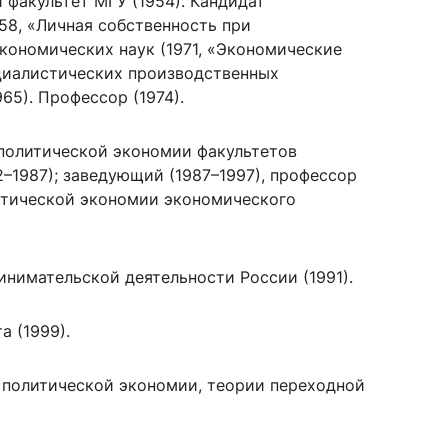
факультет МГУ (1954). Кандидат
58, «Личная собственность при
кономических наук (1971, «Экономические
циалистических производственных
сурсы
ИИ в образовании
65). Профессор (1974).
Студентам
олитической экономии факультетов
е базы
Преподавателям
2–1987); заведующий (1987–1997), профессор
литической экономии экономического
ческий отдел
нимательской деятельности России (1991).
а (1999).
о политической экономии, теории переходной