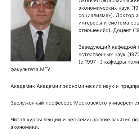
Окончил экономический 
ентр биоэкономики и эко-инноваций ЭФ МГУ
Прикрепление
Иностранным студентам
экономических наук (19
Закрепление
социализме»). Доктор э
интересы и система со
стажировка и трудоустройство
Контакты
Информационные ре
отношений»). Доцент (19
мического факультета»
ствия трудоустройству
Читальный зал
Заведующий кафедрой п
я: «Экономика»
ытия / мероприятия
Электронные и цифровы
естественных наук (197
(с 1997 г.) кафедры по
Издания факультета
факультета МГУ.
Учебная полка
Информационно-аналити
Академик Академии экономических наук и предпри
Заслуженный профессор Московского университет
Читал курсы лекций и вел семинарские занятия п
экономики.