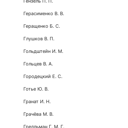
Гензель П. П.
Герасименко В. В.
Геращенко Б. С.
Глушков В. П.
Гольдштейн И. М.
Гольцев В. А.
Городецкий Е. С.
Готье Ю. В.
Гранат И. Н.
Грачёва М. В.
Грелльман Г. М. Г.