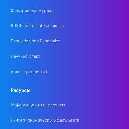
Электронный журнал
BRICS Journal of Economics
Population and Economics
Научный старт
Архив препринтов
Ресурсы
Информационные ресурсы
Книги экономического факультета