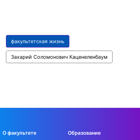
факультетская жизнь
Захарий Соломонович Каценеленбаум
О факультете
Образование