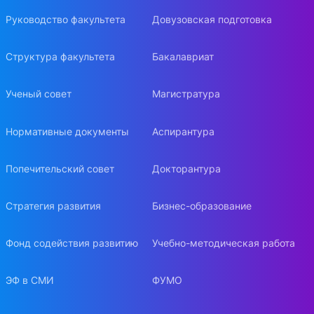
Руководство факультета
Довузовская подготовка
Структура факультета
Бакалавриат
Ученый совет
Магистратура
Нормативные документы
Аспирантура
Попечительский совет
Докторантура
Стратегия развития
Бизнес-образование
Фонд содействия развитию
Учебно-методическая работа
ЭФ в СМИ
ФУМО