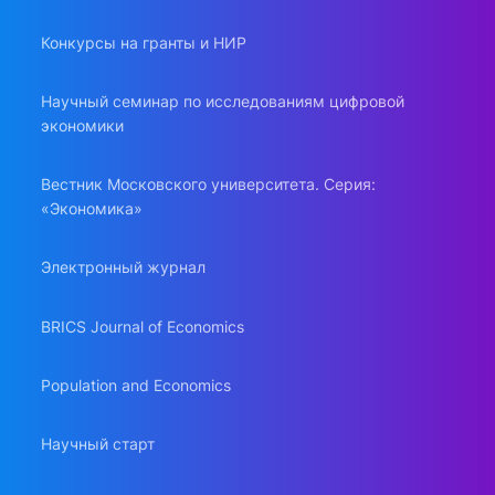
Конкурсы на гранты и НИР
Научный семинар по исследованиям цифровой
экономики
Вестник Московского университета. Серия:
«Экономика»
Электронный журнал
BRICS Journal of Economics
Population and Economics
Научный старт