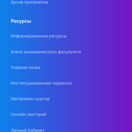
Архив препринтов
Ресурсы
Информационные ресурсы
Книги экономического факультета
Учебная полка
Институциональная подписка
Материалы курсов
Онлайн лекторий
Личный Кабинет