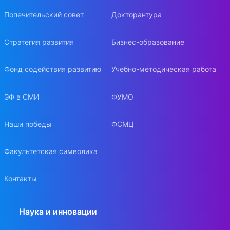
Попечительский совет
Докторантура
Стратегия развития
Бизнес-образование
Фонд содействия развитию
Учебно-методическая работа
ЭФ в СМИ
ФУМО
Наши победы
ФСМЦ
Факультетская символика
Контакты
Наука и инновации