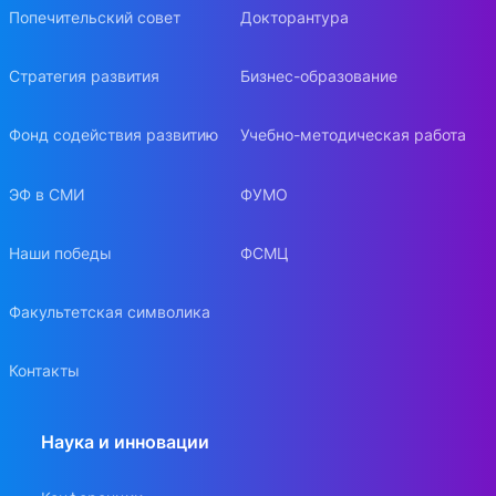
Попечительский совет
Докторантура
Стратегия развития
Бизнес-образование
Фонд содействия развитию
Учебно-методическая работа
ЭФ в СМИ
ФУМО
Наши победы
ФСМЦ
Факультетская символика
Контакты
Наука и инновации