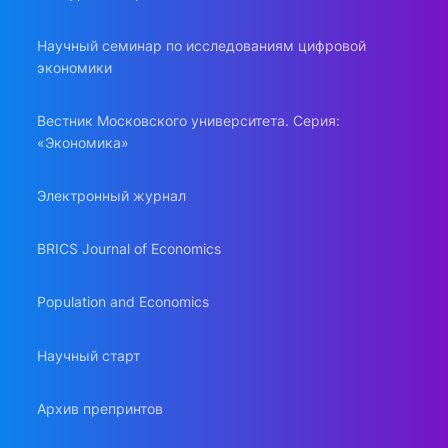
Научный семинар по исследованиям цифровой
экономики
Вестник Московского университета. Серия:
«Экономика»
Электронный журнал
BRICS Journal of Economics
Population and Economics
Научный старт
Архив препринтов