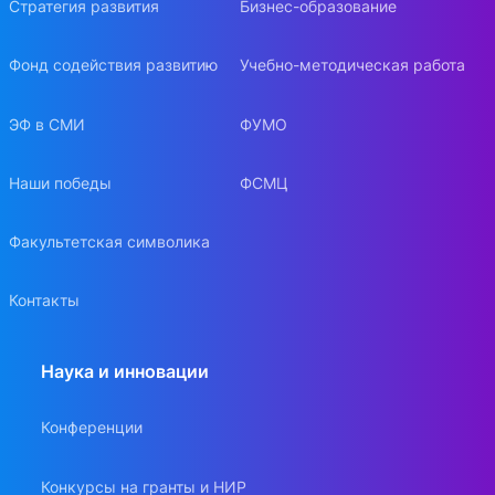
Стратегия развития
Бизнес-образование
Фонд содействия развитию
Учебно-методическая работа
ЭФ в СМИ
ФУМО
Наши победы
ФСМЦ
Факультетская символика
Контакты
Наука и инновации
Конференции
Конкурсы на гранты и НИР