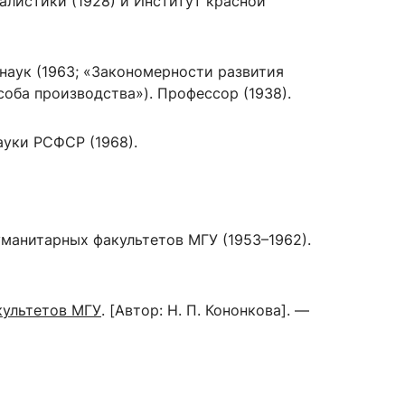
алистики (1928) и Институт красной
наук (1963;
«
Закономерности развития
сурсы
ИИ в образовании
соба производства
»
). Профессор (1938).
Студентам
ауки РСФСР (1968).
е базы
Преподавателям
уманитарных факультетов
МГУ
(1953
–
1962)
.
ческий отдел
культетов МГУ
. [Автор: Н. П. Кононкова]. —