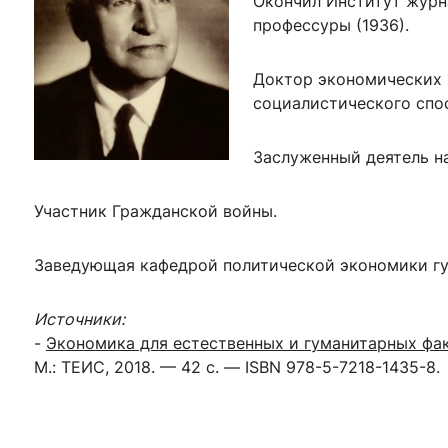
Окончил Институт журн
ентр биоэкономики и эко-инноваций ЭФ МГУ
Прикрепление
Иностранным студентам
профессуры (1936).
Закрепление
Доктор экономических 
стажировка и трудоустройство
Контакты
Информационные ре
социалистического спо
мического факультета»
ствия трудоустройству
Читальный зал
Заслуженный деятель н
я: «Экономика»
ытия / мероприятия
Электронные и цифровы
Издания факультета
Участник Гражданской войны.
Учебная полка
Заведующая кафедрой политической экономики г
Информационно-аналити
Источники:
-
Экономика для естественных и гуманитарных фа
М.: ТЕИС, 2018. — 42 с. — ISBN 978-5-7218-1435-8.