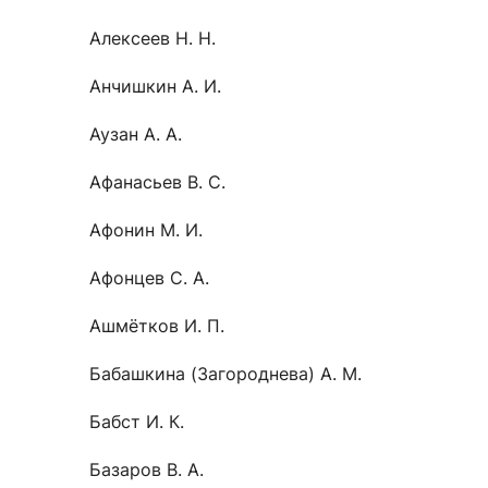
Новости / события / мероприятия
Совет Молодых Ученых
Ц
Алексеев Н. Н.
Оплата обучения онлайн
Научный старт
Анчишкин А. И.
Межфакультетские курсы
Журналы
Практика, 
Аузан А. А.
Курсы
Электронный журнал «Научные исследования эконо
Служба содей
Афанасьев В. С.
Расписание
Журнал «Вестник Московского университета». Сери
Новости / соб
Часто задаваемые вопросы
Электронный журнал «Население и экономика»
Афонин М. И.
Новости / события / мероприятия
BRICS Journal of Economics
Афонцев С. А.
Ашмётков И. П.
Бабашкина (Загороднева) А. М.
Бабст И. К.
Базаров В. А.