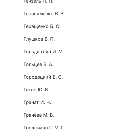
Гензель П. П.
Герасименко В. В.
Геращенко Б. С.
Глушков В. П.
Гольдштейн И. М.
Гольцев В. А.
Городецкий Е. С.
Готье Ю. В.
Гранат И. Н.
Грачёва М. В.
Грелльман Г. М. Г.