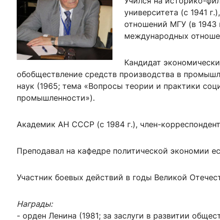
Учился на историко-фи
ентр биоэкономики и эко-инноваций ЭФ МГУ
Прикрепление
Иностранным студентам
университета (с 1941 г
Закрепление
отношений МГУ (в 1943 
международных отноше
стажировка и трудоустройство
Контакты
Информационные ре
Кандидат экономически
мического факультета»
ствия трудоустройству
Читальный зал
обобществление средств производства в промышл
я: «Экономика»
ытия / мероприятия
Электронные и цифровы
наук (1965; тема «Вопросы теории и практики со
промышленности»).
Издания факультета
Учебная полка
Академик АН СССР (с 1984 г.), член-корреспондент
Информационно-аналити
Преподавал на кафедре политической экономии ес
Участник боевых действий в годы Великой Отечес
Награды:
- орден Ленина (1981; за заслуги в развитии общес