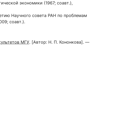
ческой экономики (1967; соавт.),
летию Научного совета РАН по проблемам
9; соавт.).
культетов МГУ
. [Автор: Н. П. Кононкова]. —