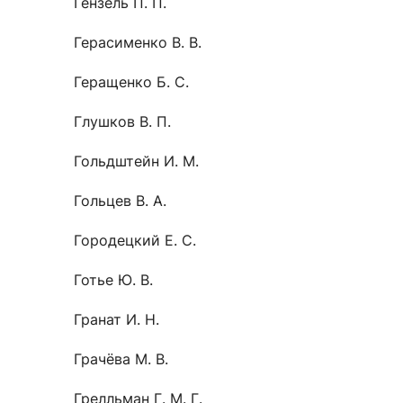
Гензель П. П.
Герасименко В. В.
Геращенко Б. С.
Глушков В. П.
Гольдштейн И. М.
Гольцев В. А.
Городецкий Е. С.
Готье Ю. В.
Гранат И. Н.
Грачёва М. В.
Грелльман Г. М. Г.