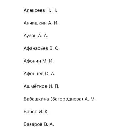
Новости / события / мероприятия
Совет Молодых Ученых
Ц
Алексеев Н. Н.
Оплата обучения онлайн
Научный старт
Анчишкин А. И.
Межфакультетские курсы
Журналы
Практика, 
Аузан А. А.
Курсы
Электронный журнал «Научные исследования эконо
Служба содей
Афанасьев В. С.
Расписание
Журнал «Вестник Московского университета». Сери
Новости / соб
Часто задаваемые вопросы
Электронный журнал «Население и экономика»
Афонин М. И.
Новости / события / мероприятия
BRICS Journal of Economics
Афонцев С. А.
Ашмётков И. П.
Бабашкина (Загороднева) А. М.
Бабст И. К.
Базаров В. А.