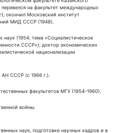
лологическом факультете Казанского
.), перевелся на факультет международных
г); окончил Московский институт
ний МИД СССР (1948).
сурсы
ИИ в образовании
х наук (1954; тема «Социалистическое
Студентам
енности СССР»); доктор экономических
е базы
Преподавателям
циалистической национализации
 АН СССР (с 1966 г.).
ческий отдел
тественных факультетов МГУ (1954–1960).
твенной войны.
твенных наук, подготовке научных кадров и в