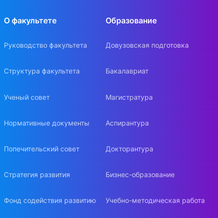
О факультете
Образование
Руководство факультета
Довузовская подготовка
Структура факультета
Бакалавриат
Ученый совет
Магистратура
Нормативные документы
Аспирантура
Попечительский совет
Докторантура
Стратегия развития
Бизнес-образование
Фонд содействия развитию
Учебно-методическая работа