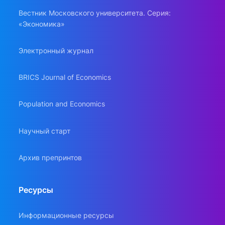
Вестник Московского университета. Серия:
«Экономика»
Электронный журнал
BRICS Journal of Economics
Population and Economics
Научный старт
Архив препринтов
Ресурсы
Информационные ресурсы