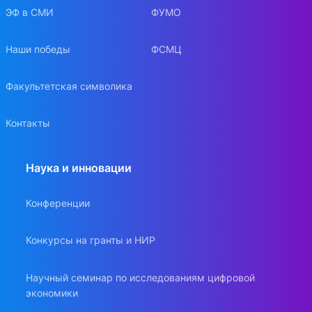
ЭФ в СМИ
ФУМО
Наши победы
ФСМЦ
Факультетская символика
Контакты
Наука и инновации
Конференции
Конкурсы на гранты и НИР
Научный семинар по исследованиям цифровой
экономики