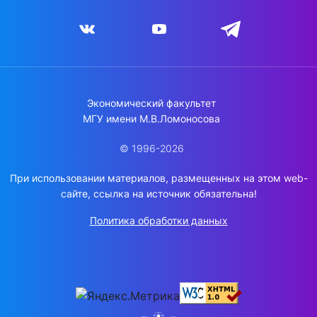
Экономический факультет
МГУ имени М.В.Ломоносова
© 1996-2026
При использовании материалов, размещенных на этом web-
сайте, ссылка на источник обязательна!
Политика обработки данных