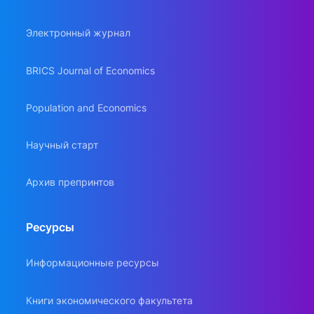
Электронный журнал
BRICS Journal of Economics
Population and Economics
Научный старт
Архив препринтов
Ресурсы
Информационные ресурсы
Книги экономического факультета