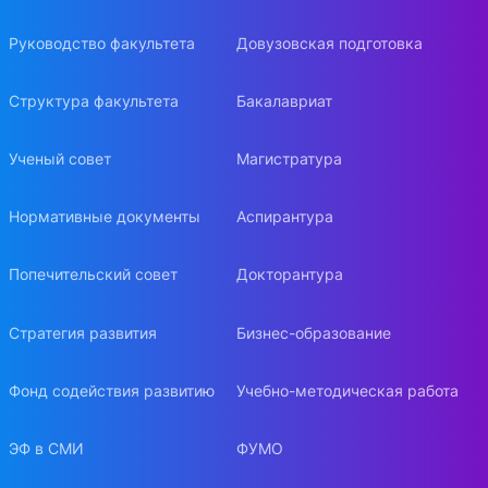
Руководство факультета
Довузовская подготовка
Структура факультета
Бакалавриат
Ученый совет
Магистратура
Нормативные документы
Аспирантура
Попечительский совет
Докторантура
Стратегия развития
Бизнес-образование
Фонд содействия развитию
Учебно-методическая работа
ЭФ в СМИ
ФУМО