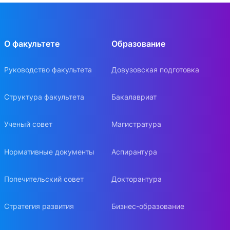
О факультете
Образование
Руководство факультета
Довузовская подготовка
Структура факультета
Бакалавриат
Ученый совет
Магистратура
Нормативные документы
Аспирантура
Попечительский совет
Докторантура
Стратегия развития
Бизнес-образование