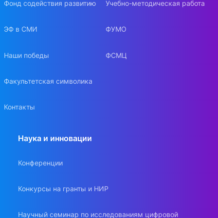
Фонд содействия развитию
Учебно-методическая работа
ЭФ в СМИ
ФУМО
Наши победы
ФСМЦ
Факультетская символика
Контакты
Наука и инновации
Конференции
Конкурсы на гранты и НИР
Научный семинар по исследованиям цифровой