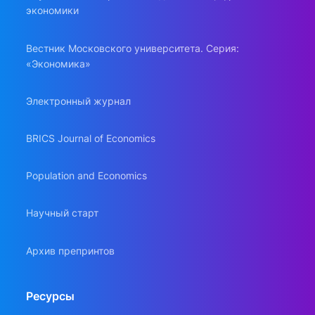
экономики
Вестник Московского университета. Серия:
«Экономика»
Электронный журнал
BRICS Journal of Economics
Population and Economics
Научный старт
Архив препринтов
Ресурсы