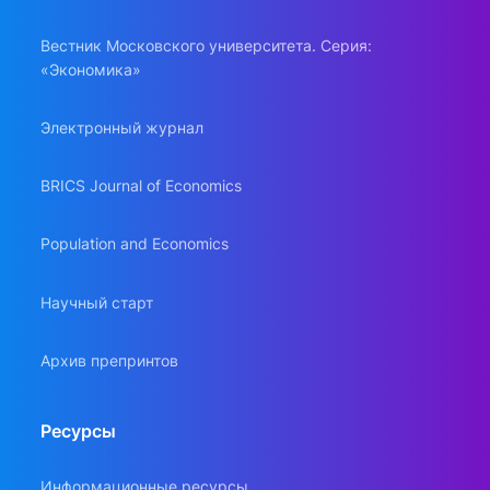
Вестник Московского университета. Серия:
«Экономика»
Электронный журнал
BRICS Journal of Economics
Population and Economics
Научный старт
Архив препринтов
Ресурсы
Информационные ресурсы