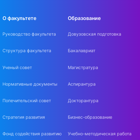
О факультете
Образование
Руководство факультета
Довузовская подготовка
Структура факультета
Бакалавриат
Ученый совет
Магистратура
Нормативные документы
Аспирантура
Попечительский совет
Докторантура
Стратегия развития
Бизнес-образование
Фонд содействия развитию
Учебно-методическая работа