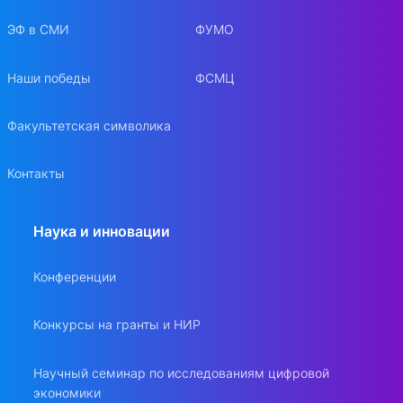
ЭФ в СМИ
ФУМО
Наши победы
ФСМЦ
Факультетская символика
Контакты
Наука и инновации
Конференции
Конкурсы на гранты и НИР
Научный семинар по исследованиям цифровой
экономики