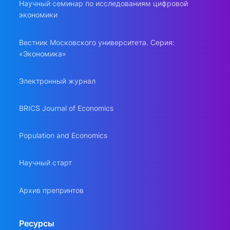
Научный семинар по исследованиям цифровой
экономики
Вестник Московского университета. Серия:
«Экономика»
Электронный журнал
BRICS Journal of Economics
Population and Economics
Научный старт
Архив препринтов
Ресурсы