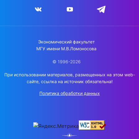
Экономический факультет
МГУ имени М.В.Ломоносова
© 1996-2026
При использовании материалов, размещенных на этом web-
сайте, ссылка на источник обязательна!
Политика обработки данных