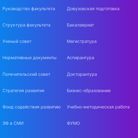
Руководство факультета
Довузовская подготовка
Структура факультета
Бакалавриат
Ученый совет
Магистратура
Нормативные документы
Аспирантура
Попечительский совет
Докторантура
Стратегия развития
Бизнес-образование
Фонд содействия развитию
Учебно-методическая работа
ЭФ в СМИ
ФУМО