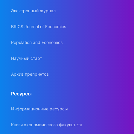
Электронный журнал
BRICS Journal of Economics
Population and Economics
Научный старт
Архив препринтов
Ресурсы
Информационные ресурсы
Книги экономического факультета