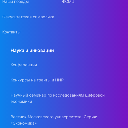
Наши победы
ФСМЦ
Факультетская символика
Контакты
Наука и инновации
Конференции
Конкурсы на гранты и НИР
Научный семинар по исследованиям цифровой
экономики
Вестник Московского университета. Серия:
«Экономика»