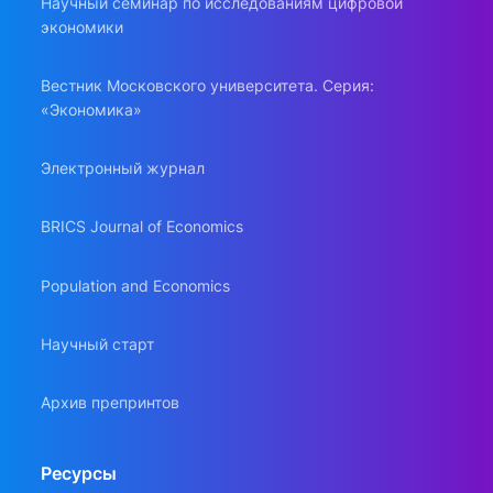
Научный семинар по исследованиям цифровой
экономики
Вестник Московского университета. Серия:
«Экономика»
Электронный журнал
BRICS Journal of Economics
Population and Economics
Научный старт
Архив препринтов
Ресурсы