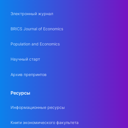
Электронный журнал
BRICS Journal of Economics
Population and Economics
Научный старт
Архив препринтов
Ресурсы
Информационные ресурсы
Книги экономического факультета