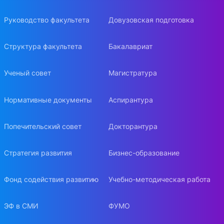
Руководство факультета
Довузовская подготовка
Структура факультета
Бакалавриат
Ученый совет
Магистратура
Нормативные документы
Аспирантура
Попечительский совет
Докторантура
Стратегия развития
Бизнес-образование
Фонд содействия развитию
Учебно-методическая работа
ЭФ в СМИ
ФУМО