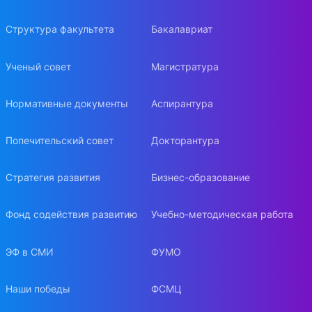
Структура факультета
Бакалавриат
Ученый совет
Магистратура
Нормативные документы
Аспирантура
Попечительский совет
Докторантура
Стратегия развития
Бизнес-образование
Фонд содействия развитию
Учебно-методическая работа
ЭФ в СМИ
ФУМО
Наши победы
ФСМЦ