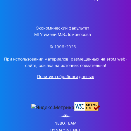
Экономический факультет
МГУ имени М.В.Ломоносова
© 1996-2026
При использовании материалов, размещенных на этом web-
сайте, ссылка на источник обязательна!
Политика обработки данных
NEBO.TEAM
DYNACONT.NET