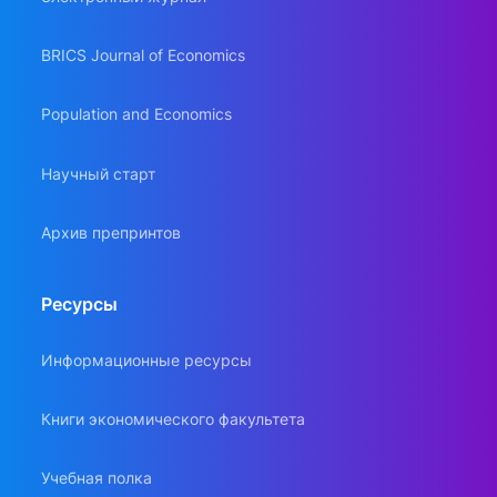
BRICS Journal of Economics
Population and Economics
Научный старт
Архив препринтов
Ресурсы
Информационные ресурсы
Книги экономического факультета
Учебная полка