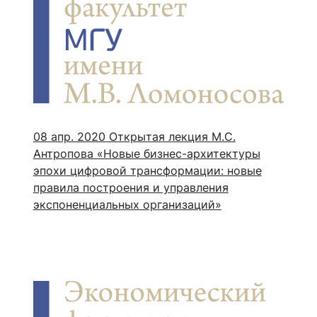
08 апр. 2020
Открытая лекция М.С.
Антропова «Новые бизнес-архитектуры
эпохи цифровой трансформации: новые
правила построения и управления
экспоненциальных организаций»