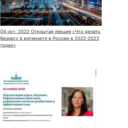
сурсы
ИИ в образовании
04 окт. 2022
Открытая лекция «Что делать
бизнесу в интернете в России в 2022-2023
Студентам
годах»
е базы
Преподавателям
ческий отдел