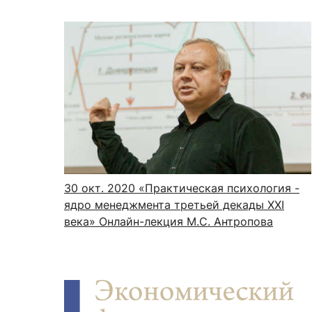
30 окт. 2020
«Практическая психология -
ядро менеджмента третьей декады ХХI
века» Онлайн-лекция М.С. Антропова