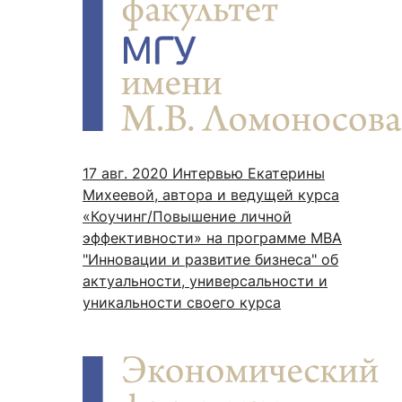
17 авг. 2020
Интервью Екатерины
Михеевой, автора и ведущей курса
«Коучинг/Повышение личной
эффективности» на программе МВА
"Инновации и развитие бизнеса" об
актуальности, универсальности и
уникальности своего курса