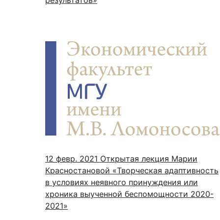
12 февр. 2021
Открытая лекция Марии
Красностановой «Творческая адаптивность
в условиях неявного принуждения или
хроника выученной беспомощности 2020-
2021»