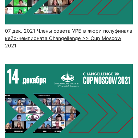
07 дек. 2021
Члены совета УРБ в жюри полуфинала
кейс-чемпионата Changellenge >> Cup Moscow
2021