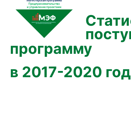
иоэкономики и эко-инноваций ЭФ МГУ
Прикрепление
Иностранным студентам
Закрепление
Стати
посту
жировка и трудоустройство
Контакты
Информационные ресу
программу
го факультета»
 трудоустройству
Читальный зал
ономика»
/ мероприятия
Электронные и цифровые базы
Издания факультета
в 2017-2020 го
Учебная полка
Информационно-аналитически