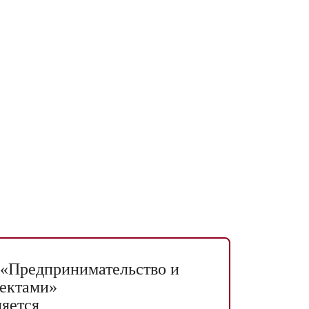
 «Предпринимательство и
оектами»
яется