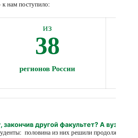
 к нам поступило:
из
38
регионов России
 закончив другой факультет? А вуз?»
- п
туденты: половина из них решили продолжить обуч