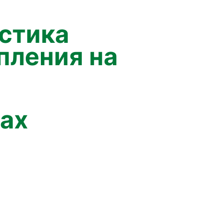
стика
пления на
рсы
ИИ в образовании
Студентам
Преподавателям
дах
й отдел