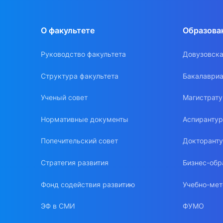
О факультете
Образова
Руководство факультета
Довузовска
Структура факультета
Бакалавриа
Ученый совет
Магистрат
Нормативные документы
Аспиранту
Попечительский совет
Докторант
Стратегия развития
Бизнес-обр
Фонд содействия развитию
Учебно-мет
ЭФ в СМИ
ФУМО