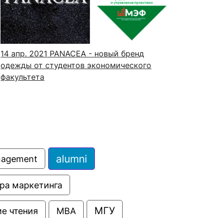
сурсы
ИИ в образовании
14 апр. 2021
PANACEA - новый бренд
одежды от студентов экономического
Студентам
факультета
е базы
Преподавателям
ческий отдел
alumni
anagement
ра маркетинга
МГУ
е чтения
МВА