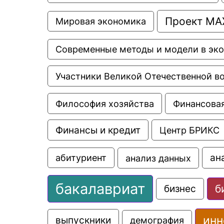
Проект МА
Мировая экономика
Современные методы и модели в эк
Участники Великой Отечественной в
Философия хозяйства
Финансовая
Финансы и кредит
Центр БРИКС
ан
анализ данных
абитуриент
бакалавриат
б
бизнес
инн
выпускники
демография