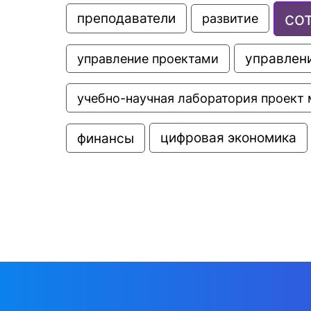
со
преподаватели
развитие
управлени
управление проектами
учебно-научная лаборатория проект 
цифровая экономика
финансы