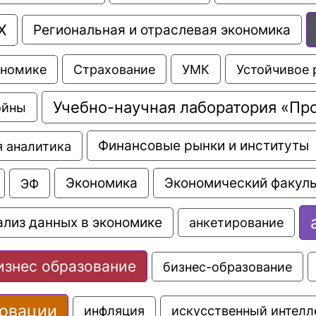
Х
Региональная и отраслевая экономика
Страхование
УМК
Устойчивое 
ономике
Учебно-научная лаборатория «Пр
ойны
Финансовые рынки и институты
 аналитика
Экономика
Экономический факуль
ЭФ
ализ данных в экономике
анкетирование
изнес образование
бизнес-образование
овации
искусственный интелл
инфляция