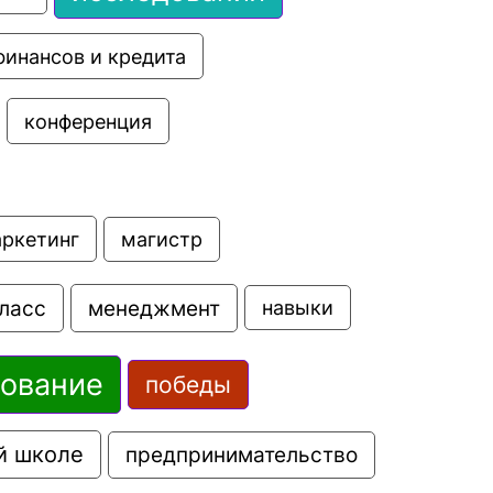
финансов и кредита
конференция
аркетинг
магистр
ласс
менеджмент
навыки
зование
победы
й школе
предпринимательство