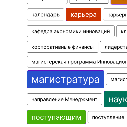
карьера
календарь
карьер
кафедра экономики инноваций
кл
корпоративные финансы
лидерст
магистерская программа Инновацио
магистратура
магис
нау
направление Менеджмент
поступающим
поступление