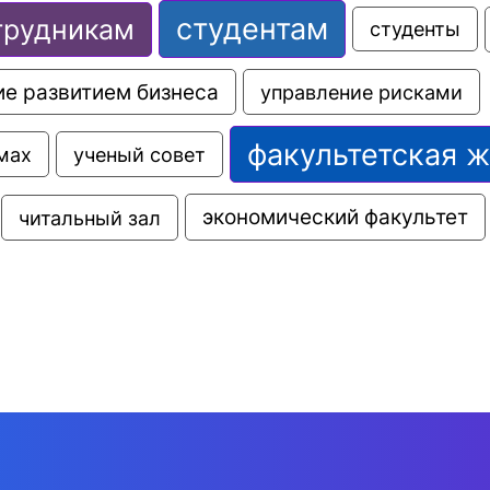
студентам
трудникам
студенты
е развитием бизнеса
управление рисками
факультетская 
мах
ученый совет
экономический факультет
читальный зал