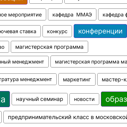
ное мероприятие
кафедра  ММАЭ
кафедра 
конференции
ючевая ставка
конкурс
во
магистерская программа
магистерская программа м
нный менеджмент
маркетинг
мастер-к
тратура менеджмент
ка
обра
научный семинар
новости
предпринимательский класс в московско