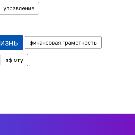
управление
жизнь
финансовая грамотность
эф мгу