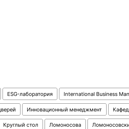
ентр биоэкономики и эко-инноваций ЭФ МГУ
Прикрепление
Иностранным студентам
Закрепление
стажировка и трудоустройство
Контакты
Информационные ре
мического факультета»
ствия трудоустройству
Читальный зал
я: «Экономика»
ытия / мероприятия
Электронные и цифровы
Издания факультета
Учебная полка
Информационно-аналити
ESG-лаборатория
International Business M
дверей
Инновационный менеджмент
Кафед
Ломоносовски
Круглый стол
Ломоносова