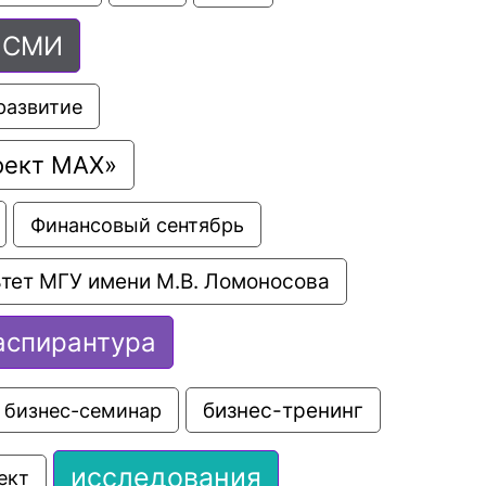
СМИ
развитие
оект МАХ»
Финансовый сентябрь
тет МГУ имени М.В. Ломоносова
аспирантура
бизнес-семинар
бизнес-тренинг
исследования
ект