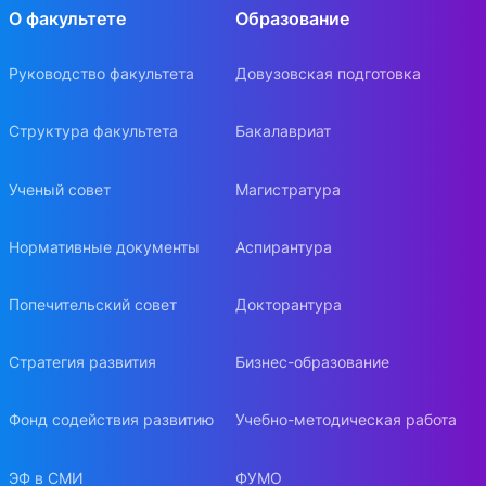
О факультете
Образование
Руководство факультета
Довузовская подготовка
Структура факультета
Бакалавриат
Ученый совет
Магистратура
Нормативные документы
Аспирантура
Попечительский совет
Докторантура
Стратегия развития
Бизнес-образование
Фонд содействия развитию
Учебно-методическая работа
ЭФ в СМИ
ФУМО