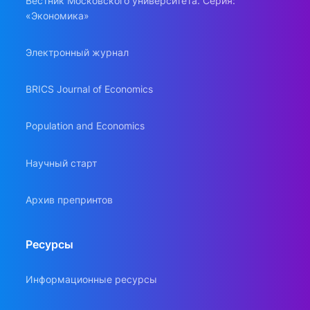
Вестник Московского университета. Серия:
«Экономика»
Электронный журнал
BRICS Journal of Economics
Population and Economics
Научный старт
Архив препринтов
Ресурсы
Информационные ресурсы