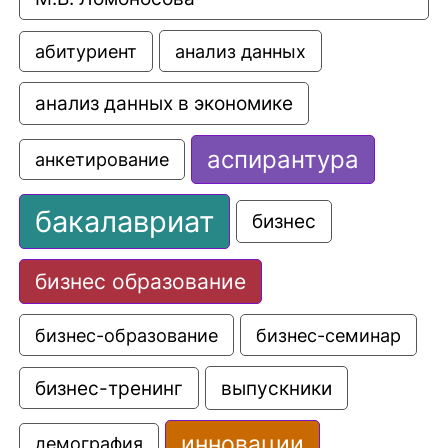
анализ данных
абитуриент
анализ данных в экономике
аспирантура
анкетирование
бакалавриат
бизнес
бизнес образование
бизнес-образование
бизнес-семинар
выпускники
бизнес-тренинг
инновации
демография