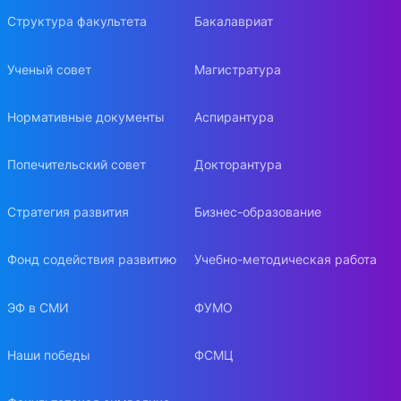
Структура факультета
Бакалавриат
Ученый совет
Магистратура
Нормативные документы
Аспирантура
Попечительский совет
Докторантура
Стратегия развития
Бизнес-образование
Фонд содействия развитию
Учебно-методическая работа
ЭФ в СМИ
ФУМО
Наши победы
ФСМЦ